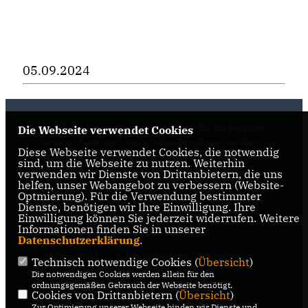
05.09.2024
Als CDU Ahlen setzen wir uns aktiv für die Belange
Die Webseite verwendet Cookies
unserer Stadt ein ? von großen Projekten wie dem
Diese Webseite verwendet Cookies, die notwendig
Bürgercampus über Wirtschaftsansiedlungen bis
sind, um die Webseite zu nutzen. Weiterhin
hin zu Infrastruktur und Stadtentwicklung.
verwenden wir Dienste von Drittanbietern, die uns
helfen, unser Webangebot zu verbessern (Website-
Optmierung). Für die Verwendung bestimmter
Dienste, benötigen wir Ihre Einwilligung. Ihre
Einwilligung können Sie jederzeit widerrufen. Weitere
Informationen finden Sie in unserer
Datenschutzerklärung
.
IMPRESSUM
DATENSCHUTZ
KONTAKT
Technisch notwendige Cookies (
Übersicht
)
Die notwendigen Cookies werden allein für den
CDU Kreisverband Warendorf-
ordnungsgemäßen Gebrauch der Webseite benötigt.
Cookies von Drittanbietern (
Übersicht
)
Beckum
Zur Optimierung unserer Webseite binden wir Dienste und