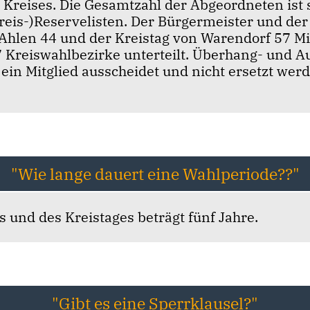
Kreises. Die Gesamtzahl der Abgeordneten ist st
Kreis-)Reservelisten. Der Bürgermeister und de
 Ahlen 44 und der Kreistag von Warendorf 57 Mitg
7 Kreiswahlbezirke unterteilt. Überhang- und 
ein Mitglied ausscheidet und nicht ersetzt werd
"Wie lange dauert eine Wahlperiode??"
ts und des Kreistages beträgt fünf Jahre.
"Gibt es eine Sperrklausel?"