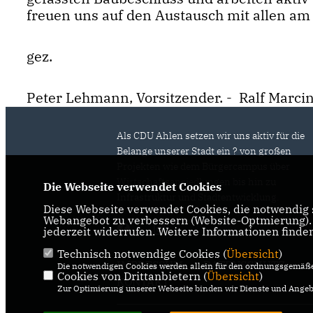
freuen uns auf den Austausch mit allen am P
gez.
Peter Lehmann, Vorsitzender. - Ralf Marcinia
Als CDU Ahlen setzen wir uns aktiv für die
Belange unserer Stadt ein ? von großen
Projekten wie dem Bürgercampus über
Wirtschaftsansiedlungen bis hin zu
Die Webseite verwendet Cookies
Infrastruktur und Stadtentwicklung.
Diese Webseite verwendet Cookies, die notwendig s
Webangebot zu verbessern (Website-Optmierung). F
jederzeit widerrufen. Weitere Informationen finde
Technisch notwendige Cookies (
Übersicht
)
IMPRESSUM
DATENSCHUTZ
Die notwendigen Cookies werden allein für den ordnungsgemäße
Cookies von Drittanbietern (
Übersicht
)
KONTAKT
Zur Optimierung unserer Webseite binden wir Dienste und Angebo