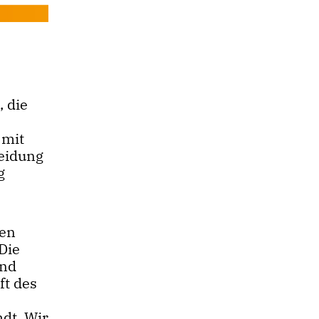
, die
 mit
heidung
g
ven
Die
und
ft des
adt. Wir