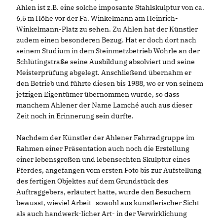
Ahlen ist z.B. eine solche imposante Stahlskulptur von ca.
6,5 m Höhe vor der Fa. Winkelmann am Heinrich-
Winkelmann-Platz zu sehen. Zu Ahlen hat der Künstler
zudem einen besonderen Bezug. Hat er doch dort nach
seinem Studium in dem Steinmetzbetrieb Wöhrle an der
Schlütingstraße seine Ausbildung absolviert und seine
Meisterprüfung abgelegt. Anschließend übernahm er
den Betrieb und führte diesen bis 1988, wo er von seinem
jetzigen Eigentümer übernommen wurde, so dass
manchem Ahlener der Name Lamché auch aus dieser
Zeit noch in Erinnerung sein dürfte.
Nachdem der Künstler der Ahlener Fahrradgruppe im
Rahmen einer Präsentation auch noch die Erstellung
einer lebensgroßen und lebensechten Skulptur eines
Pferdes, angefangen vom ersten Foto bis zur Aufstellung
des fertigen Objektes auf dem Grundstück des
Auftraggebers, erläutert hatte, wurde den Besuchern
bewusst, wieviel Arbeit -sowohl aus künstlerischer Sicht
als auch handwerk-licher Art- in der Verwirklichung