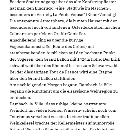
Bei dem Stadtrundgang über das alte Kopfsteinpflaster
hat man den Eindruck, -eine Stadt wie im Märchen-,
besonders im Viertel „ La Petite Venise“ (Klein-Venedig)
Die entspannte Atmosphäre, die bunten Häuser mit der
besonderen noch vorhandenen Osterdekoration machen
Colmar zum perfekten Ort für Genießer.
Anschließend ging es über die kurvige
Vogesenkammstraße (Route des Crêtes) mit
atemberaubenden Ausblicken auf den höchsten Punkt
der Vogesen, den Grand Ballon mit 1424m höhe. Der Blick
schweif weit über das Rheintal bis hin zum Schwarzwald.
Bei der diesjährigen Tour de France wird eine Etappe
über den Grand Ballon stattfinden.
Am nachfolgenden Morgen begann Dambach-la Ville
begann die Rundfahrt um die elsässische Weinregion zu
entdecken.
Dambach-la-Ville -dass ruhige, kleine, verträumte
Weindorf mit vielen kleinen Winzern- scheint noch vom
Tourismus verschont zu sein. In einer traditionellen
Weinkellerei brachte der Kellermeister auf humorvolle
Art und Weise die Weinherstellung nahe. Die Fahrt mit