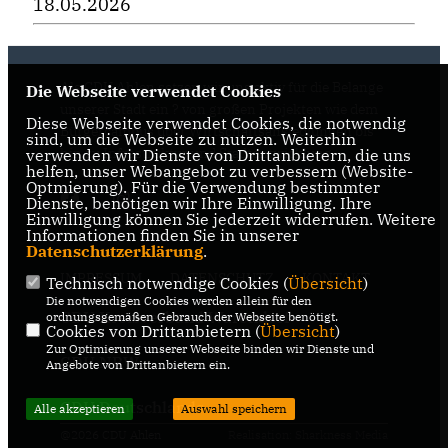
18.05.2026
Als CDU Ahlen setzen wir uns aktiv für die Belange
Die Webseite verwendet Cookies
unserer Stadt ein ? von großen Projekten wie dem
Diese Webseite verwendet Cookies, die notwendig
Bürgercampus über Wirtschaftsansiedlungen bis
sind, um die Webseite zu nutzen. Weiterhin
hin zu Infrastruktur und Stadtentwicklung.
verwenden wir Dienste von Drittanbietern, die uns
helfen, unser Webangebot zu verbessern (Website-
Optmierung). Für die Verwendung bestimmter
Dienste, benötigen wir Ihre Einwilligung. Ihre
Einwilligung können Sie jederzeit widerrufen. Weitere
Informationen finden Sie in unserer
Datenschutzerklärung
.
IMPRESSUM
DATENSCHUTZ
KONTAKT
Technisch notwendige Cookies (
Übersicht
)
Die notwendigen Cookies werden allein für den
CDU Kreisverband Warendorf-
ordnungsgemäßen Gebrauch der Webseite benötigt.
Cookies von Drittanbietern (
Übersicht
)
Beckum
Zur Optimierung unserer Webseite binden wir Dienste und
CDU NRW
Angebote von Drittanbietern ein.
CDU Deutschlands
Alle akzeptieren
Auswahl speichern
@2026 CDU Ahlen
Realisation: Sharkness Media